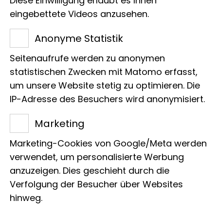
Diese Einwilligung erlaubt es Ihnen
Curator Dr. Jenna Moore & her
eingebettete Videos anzusehen.
team offer a behind-the-
Anonyme Statistik
scenes tour of the Annelida
Seitenaufrufe werden zu anonymen
collection, which includes one
statistischen Zwecken mit Matomo erfasst,
of the largest earthworm
um unsere Website stetig zu optimieren. Die
IP-Adresse des Besuchers wird anonymisiert.
collection in the world and
Marketing
their amazing relatives in the
Marketing-Cookies von Google/Meta werden
sea.
verwendet, um personalisierte Werbung
anzuzeigen. Dies geschieht durch die
Verfolgung der Besucher über Websites
hinweg.