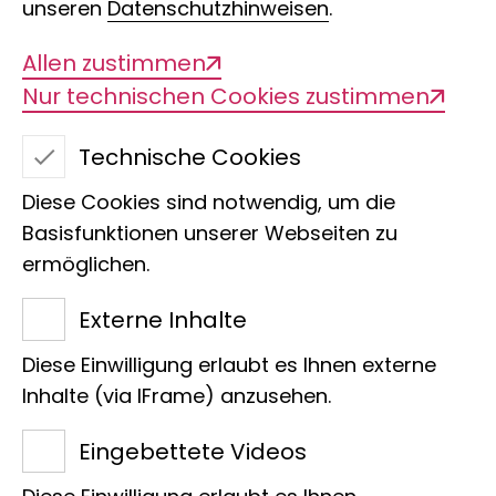
unseren
Datenschutzhinweisen
.
Dinosauriern auf der
Allen zustimmen
Nur technischen Cookies zustimmen
Spur
Technische Cookies
Diese Cookies sind notwendig, um die
Basisfunktionen unserer Webseiten zu
Vor 65 Millionen Jahren
ermöglichen.
ausgestorben und trotzdem
Externe Inhalte
kennt sie jeder – Dinosaurier!
Diese Einwilligung erlaubt es Ihnen externe
Mal Vegetarier, mal Räuber,
Inhalte (via IFrame) anzusehen.
groß oder klein: Es gab sie in
Eingebettete Videos
großer Vielfalt. Anhand von