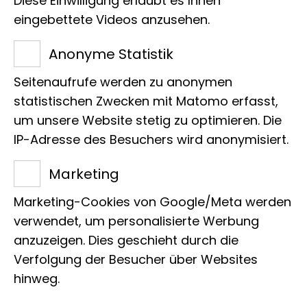
Diese Einwilligung erlaubt es Ihnen
Ausstellungsstücken werden
eingebettete Videos anzusehen.
das Leben und Sterben der
Anonyme Statistik
Dinosaurier genau unter die
Seitenaufrufe werden zu anonymen
Lupe genommen. Einzelne
statistischen Zwecken mit Matomo erfasst,
Themenpunkte und
um unsere Website stetig zu optimieren. Die
IP-Adresse des Besuchers wird anonymisiert.
Schwerpunkte können mit den
Marketing
Guides besprochen werden.
Marketing-Cookies von Google/Meta werden
verwendet, um personalisierte Werbung
anzuzeigen. Dies geschieht durch die
Verfolgung der Besucher über Websites
hinweg.
Art