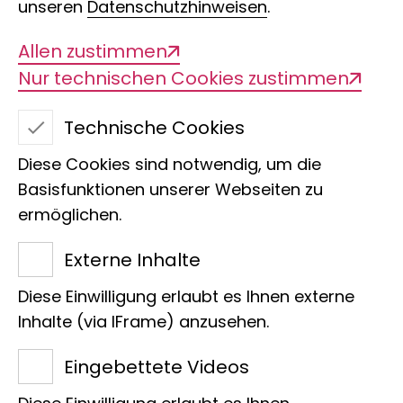
unseren
Datenschutzhinweisen
.
Veranstaltungsprogrammen? Sie
möchten mit uns zusammen arbeiten?
Allen zustimmen
Nur technischen Cookies zustimmen
Schreiben Sie uns gern Ihr Anliegen und
wir kümmern uns darum. Vielen Dank.
Technische Cookies
Diese Cookies sind notwendig, um die
Basisfunktionen unserer Webseiten zu
ermöglichen.
Externe Inhalte
Diese Einwilligung erlaubt es Ihnen externe
Inhalte (via IFrame) anzusehen.
Eingebettete Videos