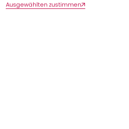
Diese Seite teilen
Ausgewählten zustimmen
IMMER AUF DEM
NEUESTEN LIB-STAND
SEIN?
Mit unserem Newsletter kein
Problem. Melden Sie sich hier
an!