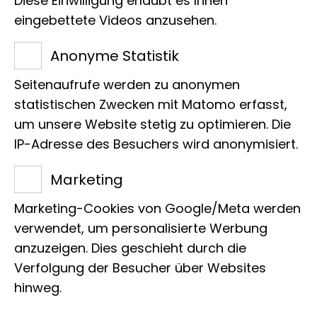
Diese Einwilligung erlaubt es Ihnen
eingebettete Videos anzusehen.
Anonyme Statistik
Seitenaufrufe werden zu anonymen
Mit dem Absenden Ihrer Anfrage
statistischen Zwecken mit Matomo erfasst,
erklären Sie sich mit der
um unsere Website stetig zu optimieren. Die
Verarbeitung Ihrer angegebenen
IP-Adresse des Besuchers wird anonymisiert.
Daten zum Zweck der Bearbeitung
Marketing
Ihrer Anfrage einverstanden
Marketing-Cookies von Google/Meta werden
(Datenschutzerklärung und
verwendet, um personalisierte Werbung
Widerrufshinweise).
*
anzuzeigen. Dies geschieht durch die
* Pflichtangabe
Verfolgung der Besucher über Websites
Absenden
hinweg.