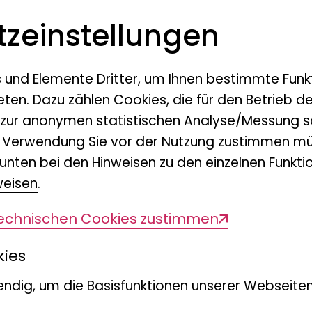
z­einstellungen
Mineralien aus aller Welt
s und Elemente Dritter, um Ihnen bestimmte Funk
eten. Dazu zählen Cookies, die für den Betrieb d
 zur anonymen statistischen Analyse/Messung s
n Verwendung Sie vor der Nutzung zustimmen mü
unten bei den Hinweisen zu den einzelnen Funktio
weisen
.
Diese Seite teilen
technischen Cookies zustimmen
kies
ndig, um die Basisfunktionen unserer Webseiten