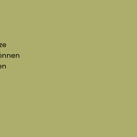
ze
können
en