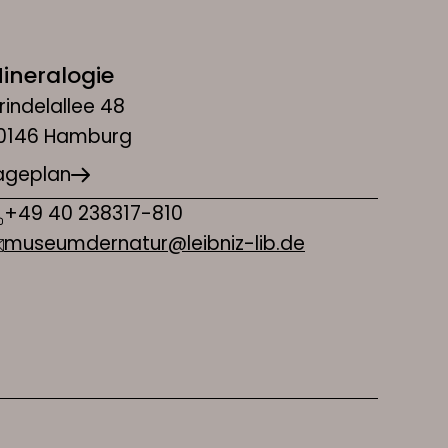
ineralogie
rindelallee 48
0146 Hamburg
ageplan
+49 40 238317-810
museumdernatur@leibniz-lib.de