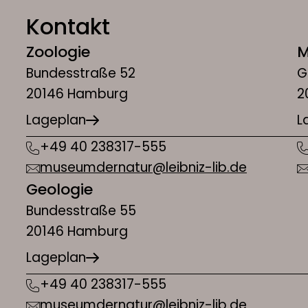
Kontakt
Zoologie
M
Bundesstraße 52
G
20146 Hamburg
2
Lageplan
L
+49 40 238317-555
museumdernatur@leibniz-lib.de
Geologie
Bundesstraße 55
20146 Hamburg
Lageplan
+49 40 238317-555
museumdernatur@leibniz-lib.de