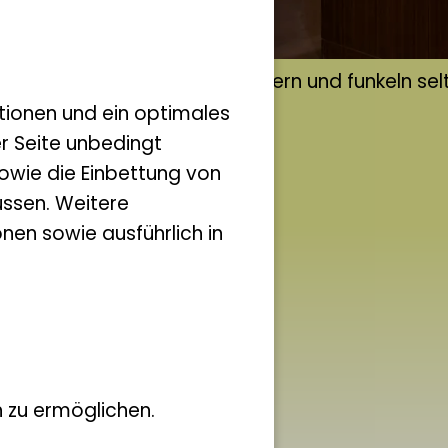
Hier glitzern und funkeln se
tionen und ein optimales
er Seite unbedingt
owie die Einbettung von
ssen. Weitere
nen sowie ausführlich in
 zu ermöglichen.