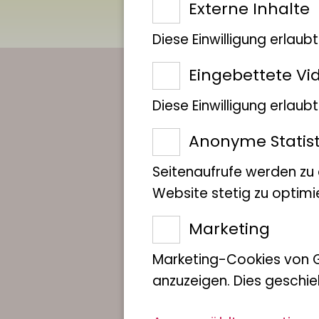
Externe Inhalte
Diese Einwilligung erlaub
IMMER AUF 
Eingebettete Vi
Diese Einwilligung erlau
LIB-STAND S
Anonyme Statist
Seitenaufrufe werden zu
Mit unserem Newsle
Website stetig zu optimi
Marketing
Marketing-Cookies von 
Newsletter abonnieren
anzuzeigen. Dies geschie