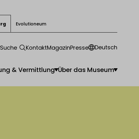
urg
Evolutioneum
Deutsch
Suche
Kontakt
Magazin
Presse
ung & Vermittlung
Über das Museum