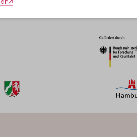
men
n