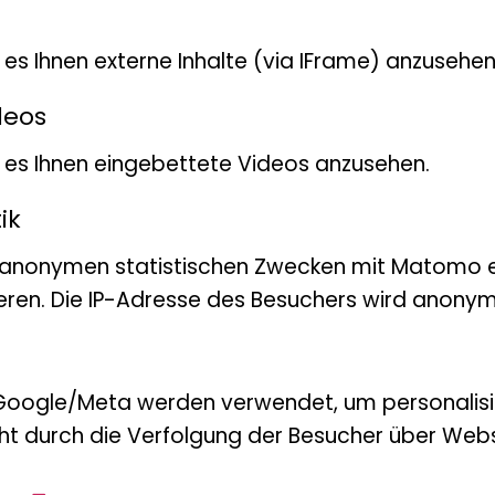
t es Ihnen externe Inhalte (via IFrame) anzusehen
DEM NEUESTEN
deos
bt es Ihnen eingebettete Videos anzusehen.
EIN?
ik
 anonymen statistischen Zwecken mit Matomo e
tter kein Problem. Melden Sie s
eren. Die IP-Adresse des Besuchers wird anonymi
Google/Meta werden verwendet, um personalis
ht durch die Verfolgung der Besucher über Webs