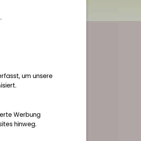
.
rfasst, um unsere
ich hier an!
siert.
ierte Werbung
ites hinweg.