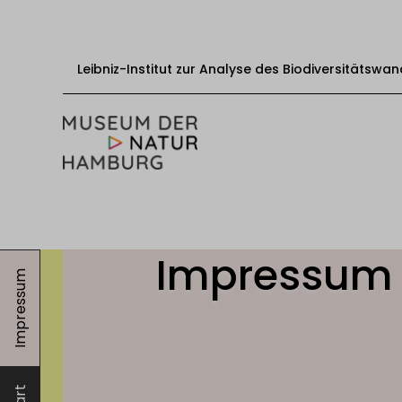
Leibniz-Institut zur Analyse des Biodiversitätswan
Zum Inhalt springen
Start
Besuch
Impressum
Impressum
Veranstaltungen
Ausstellungen
Bildung & Vermittlung
Über das Museum