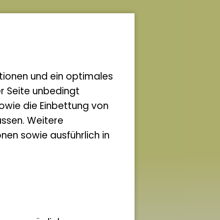
zung
ein
tionen und ein optimales
er Seite unbedingt
owie die Einbettung von
els
ssen. Weitere
nen sowie ausführlich in