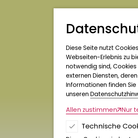
Texte auf den LIB-Webse
Datenschut
generiert (beispielsweis
und wurden vor der Verö
Diese Seite nutzt Cookie
Autoren überprüft.
Webseiten-Erlebnis zu bi
notwendig sind, Cookies
© 2006 – 2026 Leibniz-In
externen Diensten, dere
Informationen finden Sie 
unseren
Datenschutzhin
Allen zustimmen
Nur 
Technische Coo