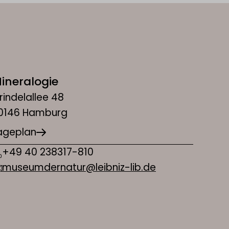
ineralogie
rindelallee 48
0146 Hamburg
ageplan
+49 40 238317-810
museumdernatur@leibniz-lib.de