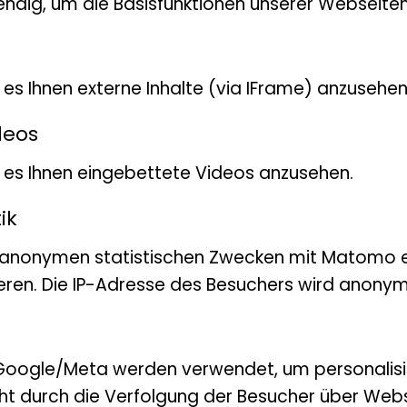
ndig, um die Basisfunktionen unserer Webseiten
t es Ihnen externe Inhalte (via IFrame) anzusehen
deos
DEM NEUESTEN
bt es Ihnen eingebettete Videos anzusehen.
EIN?
ik
 anonymen statistischen Zwecken mit Matomo e
eren. Die IP-Adresse des Besuchers wird anonymi
tter kein Problem. Melden Sie s
Google/Meta werden verwendet, um personalis
ht durch die Verfolgung der Besucher über Webs