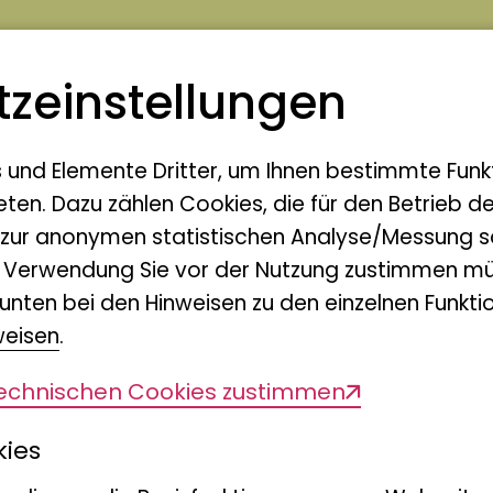
iten können mit technischer Unterstüt
z­einstellungen
e KI-Tools) und/oder übersetzt worden s
ffentlichung durch die Autorinnen bzw.
s und Elemente Dritter, um Ihnen bestimmte Funk
eten. Dazu zählen Cookies, die für den Betrieb d
 zur anonymen statistischen Analyse/Messung s
stitut zur Analyse des Biodiversitätswand
n Verwendung Sie vor der Nutzung zustimmen mü
unten bei den Hinweisen zu den einzelnen Funktio
weisen
.
technischen Cookies zustimmen
Diese Seite teilen
kies