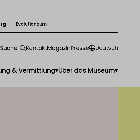
urg
Evolutioneum
Deutsch
Suche
Kontakt
Magazin
Presse
ung & Vermittlung
Über das Museum