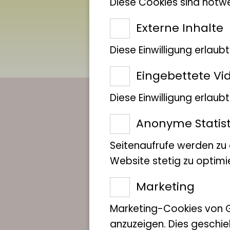
Diese Cookies sind notwe
Externe Inhalte
Diese Einwilligung erlaub
Eingebettete Vi
IMMER AUF 
Diese Einwilligung erlau
LIB-STAND S
Anonyme Statist
Seitenaufrufe werden zu
Website stetig zu optimi
Mit unserem Newsle
Marketing
Marketing-Cookies von 
anzuzeigen. Dies geschie