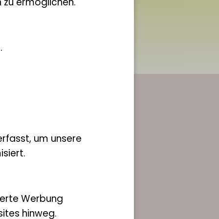
 zu ermöglichen.
.
rfasst, um unsere
siert.
ich hier an!
ierte Werbung
ites hinweg.