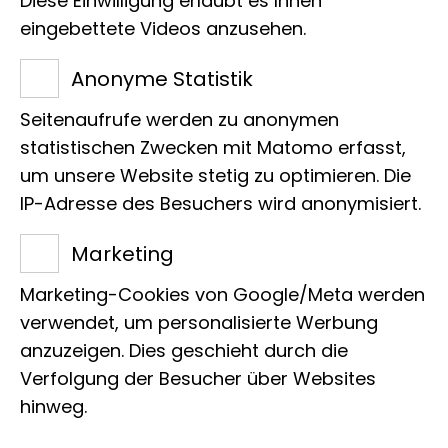
Diese Einwilligung erlaubt es Ihnen
wichtigsten Daten über
eingebettete Videos anzusehen.
Dinosaurier vorgestellt und
Anonyme Statistik
ihre heutigen nahen und
Seitenaufrufe werden zu anonymen
fernen Verwandten
statistischen Zwecken mit Matomo erfasst,
um unsere Website stetig zu optimieren. Die
besprochen.
IP-Adresse des Besuchers wird anonymisiert.
Marketing
Marketing-Cookies von Google/Meta werden
verwendet, um personalisierte Werbung
anzuzeigen. Dies geschieht durch die
Art
Verfolgung der Besucher über Websites
Erwachsenengruppe,
hinweg.
Schulklasse/Jugendgruppe