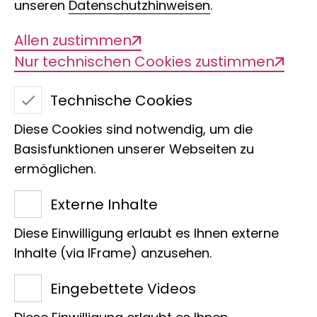
unseren
Datenschutzhinweisen
.
Dinosaurier und ihre
Verwandten:
Allen zustimmen
Nur technischen Cookies zustimmen
Krokodile, Vögel,
Technische Cookies
Echsen und
Diese Cookies sind notwendig, um die
Schlangen
Basisfunktionen unserer Webseiten zu
ermöglichen.
Externe Inhalte
Dinosaurier bevölkerten vor
Diese Einwilligung erlaubt es Ihnen externe
Millionen von Jahren weite
Inhalte (via IFrame) anzusehen.
Teile unserer Erde. In dieser
Eingebettete Videos
Führung werden die