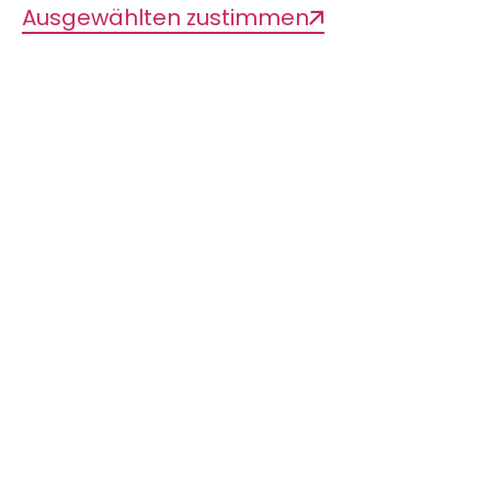
Ausgewählten zustimmen
Zielgruppe
1. Klasse bis 13. Klasse
Altersstufe
4 bis 18+ Jahre
Teilnehmerzahl
Maximal 25
Dauer
90 Minuten