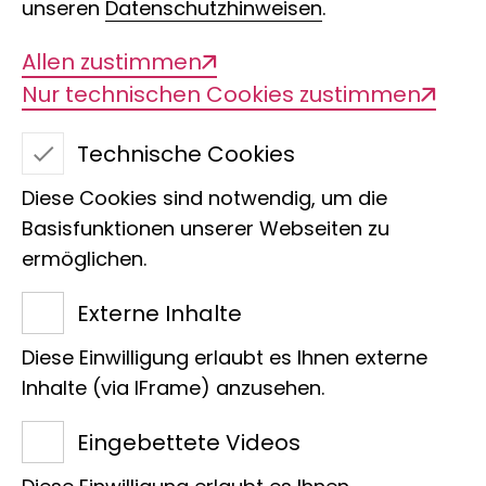
unseren
Datenschutzhinweisen
.
Asphaltsprenger
Allen zustimmen
Nur technischen Cookies zustimmen
Stadtnatur-Festival
Technische Cookies
Diese Cookies sind notwendig, um die
Basisfunktionen unserer Webseiten zu
Am 10. Mai 2025 heißt es wieder:
ermöglichen.
Weniger Asphalt und mehr
Raum für Natur und Mensch in
Externe Inhalte
der Stadt
Diese Einwilligung erlaubt es Ihnen externe
Inhalte (via IFrame) anzusehen.
Ein Stadtnatur-Festival für alle, zum
Sehen, Staunen, Selbermachen und mit
Eingebettete Videos
ganz viel Live-Musik, Open-Air und