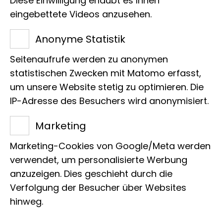
Diese Einwilligung erlaubt es Ihnen
kostenfrei auf dem großen PARKS-
eingebettete Videos anzusehen.
Gelände und am Park am
Anonyme Statistik
Hochwasserbassin in Hammerbrook.
Wir freuen uns, wenn ihr zu unserem
Seitenaufrufe werden zu anonymen
Stand kommt. Hier erfahrt ihr nicht nur
statistischen Zwecken mit Matomo erfasst,
um unsere Website stetig zu optimieren. Die
weitere Infos zu unseren drei Museen,
IP-Adresse des Besuchers wird anonymisiert.
sondern könnt nicht nur kleine
Krabbeltiere aus nächster Nähe
Marketing
betrachten, sondern auch selber
Marketing-Cookies von Google/Meta werden
basteln und eine Runde Tiermemory mit
verwendet, um personalisierte Werbung
uns spielen.
anzuzeigen. Dies geschieht durch die
Lasst uns gemeinsam urbane
Verfolgung der Besucher über Websites
Lebensräume gestalten – und feiern!
hinweg.
Programm