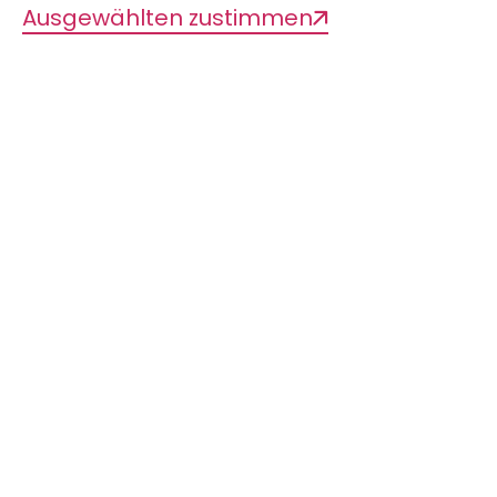
Ausgewählten zustimmen
Termin
10. Mai 2025
Ort
Hamburg-Hammerbrook
Alster-Bille-Elbe PARKS, Bullerdeich 6,
20537 Hamburg
Art