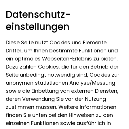
Datenschutz­
Museum der Natur Hamburg
Zum Inhalt springen
einstellungen
Diese Seite nutzt Cookies und Elemente
Dritter, um Ihnen bestimmte Funktionen und
ein optimales Webseiten-Erlebnis zu bieten.
Dazu zählen Cookies, die für den Betrieb der
Seite unbedingt notwendig sind, Cookies zur
Rotkehlchen
anonymen statistischen Analyse/Messung
sowie die Einbettung von externen Diensten,
European robin
deren Verwendung Sie vor der Nutzung
Erithacus rubecula
zustimmen müssen. Weitere Informationen
Linnaeus, 1758
finden Sie unten bei den Hinweisen zu den
einzelnen Funktionen sowie ausführlich in