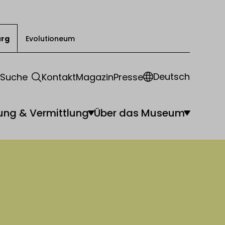
urg
Evolutioneum
Deutsch
Suche
Kontakt
Magazin
Presse
ung & Vermittlung
Über das Museum