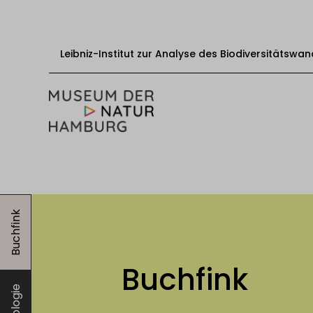
Leibniz-Institut zur Analyse des Biodiversitätswan
Zum Inhalt springen
Start
Besuch
Buchfink
Veranstaltungen
Ausstellungen
Bildung & Vermittlung
Buchfink
Über das Museum
Zoologie