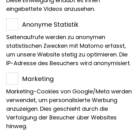
Diese Einwilligung erlaubt es Ihnen
eingebettete Videos anzusehen.
Der
Wander-Gelbling
ist auf der
Anonyme Statistik
Iberischen Halbinsel (er fehlt im
Seitenaufrufe werden zu anonymen
Südwesten und Nordosten), in
statistischen Zwecken mit Matomo erfasst,
Südfrankreich (von den östlichen
um unsere Website stetig zu optimieren. Die
Pyrenäen bis zu den Alpes-Maritimes)
IP-Adresse des Besuchers wird anonymisiert.
und in Italien in den Abruzzen zu finden.
Marketing
Seine Raupen ernähren sich von
Biscutella
. Er bewohnt waldnahe Wiesen
Marketing-Cookies von Google/Meta werden
verwendet, um personalisierte Werbung
(meist mit Sträuchern durchsetzt),
anzuzeigen. Dies geschieht durch die
offene Wälder, Buschland und ähnliche
Verfolgung der Besucher über Websites
Lebensräume und fliegt von April bis
hinweg.
Mitte Juni. Die Raupen findet man von