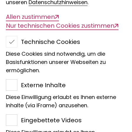
unseren
Datenschutzhinweisen
.
Allen zustimmen
Nur technischen Cookies zustimmen
Technische Cookies
Schatzsuche
Diese Cookies sind notwendig, um die
Basisfunktionen unserer Webseiten zu
# 8
ermöglichen.
Externe Inhalte
Colias croceus (Pieridae) - Male /
Diese Einwilligung erlaubt es Ihnen externe
Männchen
Inhalte (via IFrame) anzusehen.
Eingebettete Videos