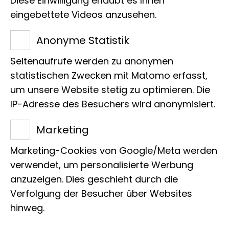
Diese Einwilligung erlaubt es Ihnen
eingebettete Videos anzusehen.
Der
Aurorafalter
ist hauptsächlich in
Anonyme Statistik
Europa und im gemäßigten Asien
Seitenaufrufe werden zu anonymen
(Paläarktis) verbreitet. Männchen und
statistischen Zwecken mit Matomo erfasst,
Weibchen dieser Art bewohnen
um unsere Website stetig zu optimieren. Die
unterschiedliche Lebensräume: Die
IP-Adresse des Besuchers wird anonymisiert.
Männchen halten sich meist an
Marketing
Waldrändern auf, während die
Weibchen häufig auf Wiesen leben.
A.
Marketing-Cookies von Google/Meta werden
verwendet, um personalisierte Werbung
cardamines
ernährt sich von den
anzuzeigen. Dies geschieht durch die
meisten Pflanzen, die in ihrem
Verfolgung der Besucher über Websites
Lebensraum vorkommen, aber die
hinweg.
Weibchen legen ihre Eier selektiv an