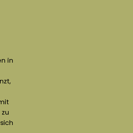
n in
zt,
mit
 zu
sich