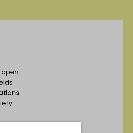
y open
elds
vations
iety