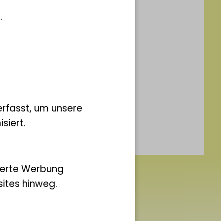
.
rfasst, um unsere
siert.
ierte Werbung
ites hinweg.