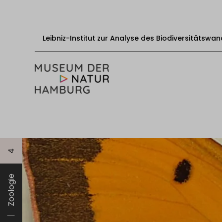
Leibniz-Institut zur Analyse des Biodiversitätswan
Zum Inhalt springen
Start
Besuch
4
Veranstaltungen
Ausstellungen
Zoologie
Bildung & Vermittlung
Über das Museum