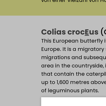
von einer Vielzahl von H
Colias croc
E
us
(
This European butterfly 
Europe. It is a migratory
migrations and subsequ
area in the countryside, 
that contain the caterpil
up to 1,600 metres above 
of leguminous plants.