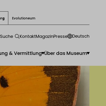
urg
Evolutioneum
Deutsch
Suche
Kontakt
Magazin
Presse
ung & Vermittlung
Über das Museum