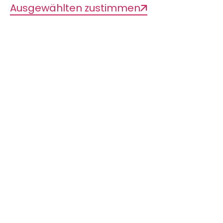
Ausgewählten zustimmen
Diese Seite teilen
IMMER AUF DEM
NEUESTEN LIB-STAND
SEIN?
Mit unserem Newsletter kein
Problem. Melden Sie sich hier