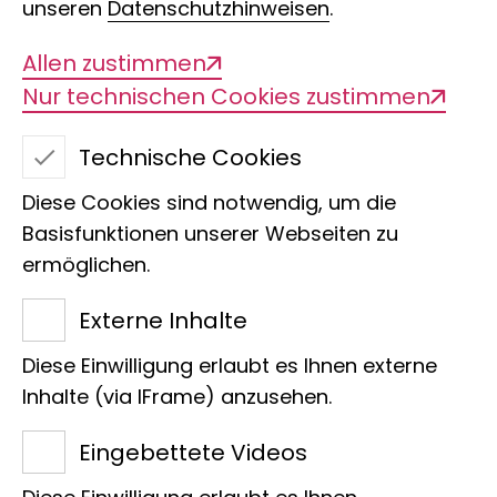
Federkleid
unseren
Datenschutzhinweisen
.
Allen zustimmen
Nur technischen Cookies zustimmen
Technische Cookies
Diese Cookies sind notwendig, um die
Basisfunktionen unserer Webseiten zu
ermöglichen.
Externe Inhalte
Diese Einwilligung erlaubt es Ihnen externe
Inhalte (via IFrame) anzusehen.
Bei Hühnervögeln wie Hühnern, Fasanen
Eingebettete Videos
oder Pfauen kann es vorkommen, dass
weibliche Tiere männliche Merkmale