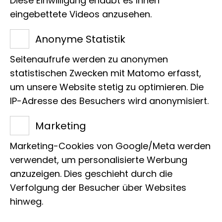
Diese Einwilligung erlaubt es Ihnen
entwickeln. Schon Aristoteles beschrieb
eingebettete Videos anzusehen.
im 4. Jahrhundert v. Chr., dass manche
Anonyme Statistik
Hennen zum Beispiel einen größeren
Seitenaufrufe werden zu anonymen
Kamm bekommen, krähen oder sich
statistischen Zwecken mit Matomo erfasst,
wie Hähne verhalten. Oft legen sie dann
um unsere Website stetig zu optimieren. Die
keine Eier mehr. Das passiert meistens,
IP-Adresse des Besuchers wird anonymisiert.
wenn sich der Hormonhaushalt
verändert, zum Beispiel weil der
Marketing
Eierstock nicht mehr richtig arbeitet.
Marketing-Cookies von Google/Meta werden
Auch im Tierreich passen Geschlecht,
verwendet, um personalisierte Werbung
Aussehen und Verhalten nicht immer in
anzuzeigen. Dies geschieht durch die
feste Schubladen.
Verfolgung der Besucher über Websites
hinweg.