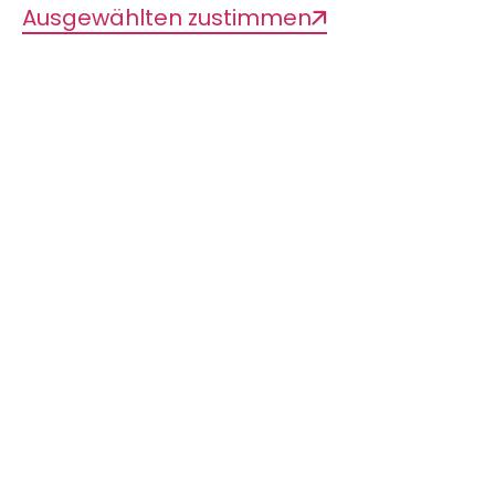
Ausgewählten zustimmen
Diese Seite teilen
IMMER AUF DEM
NEUESTEN LIB-STAND
SEIN?
Mit unserem Newsletter kein