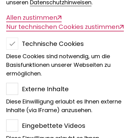
bi
unseren
Datenschutzhinweisen
.
Allen zustimmen
Nur technischen Cookies zustimmen
Technische Cookies
Diese Cookies sind notwendig, um die
Basisfunktionen unserer Webseiten zu
ermöglichen.
Externe Inhalte
Diese Einwilligung erlaubt es Ihnen externe
Inhalte (via IFrame) anzusehen.
Mit über 98 Prozent genetischer
Eingebettete Videos
Übereinstimmung zählen Bonobos zu
unseren nächsten Verwandten im