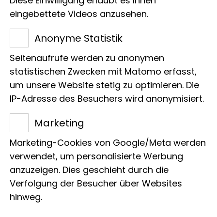
Diese Einwilligung erlaubt es Ihnen
Tierreich. Besonders spannend ist ihr
eingebettete Videos anzusehen.
Sozialverhalten: Bonobos unterscheiden
Anonyme Statistik
nicht zwischen den Geschlechtern ihrer
Seitenaufrufe werden zu anonymen
Partner.
statistischen Zwecken mit Matomo erfasst,
Gleichgeschlechtliche Bindungen – vor
um unsere Website stetig zu optimieren. Die
allem zwischen Weibchen – sind ein
IP-Adresse des Besuchers wird anonymisiert.
natürlicher und wichtiger Teil ihres
Zusammenlebens. Diese Interaktionen
Marketing
gehen weit über Zärtlichkeit hinaus.
Marketing-Cookies von Google/Meta werden
Sexualität dient dabei nicht nur der
verwendet, um personalisierte Werbung
Fortpflanzung, sondern auch, um
anzuzeigen. Dies geschieht durch die
Konflikte zu lösen, Stress abzubauen
Verfolgung der Besucher über Websites
hinweg.
und Vertrauen aufzubauen.